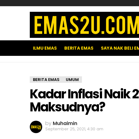
ILMU EMAS
BERITA EMAS
SAYA NAK BELI E
BERITA EMAS
UMUM
Kadar Inflasi Naik 
Maksudnya?
by
Muhaimin
September 25, 2021, 4:30 am