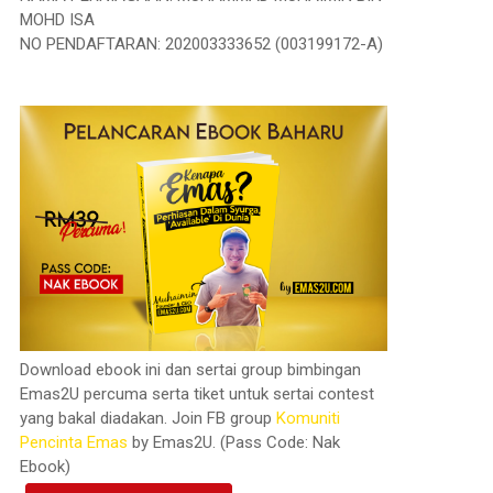
MOHD ISA
NO PENDAFTARAN: 202003333652 (003199172-A)
Download ebook ini dan sertai group bimbingan
Emas2U percuma serta tiket untuk sertai contest
yang bakal diadakan. Join FB group
Komuniti
Pencinta Emas
by Emas2U. (Pass Code: Nak
Ebook)