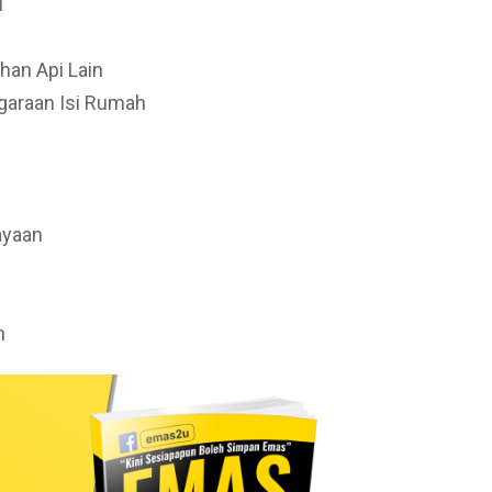
u
ahan Api Lain
garaan Isi Rumah
ayaan
n