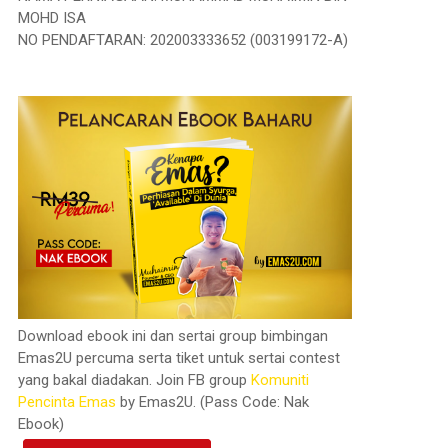
MOHD ISA
NO PENDAFTARAN: 202003333652 (003199172-A)
Download ebook ini dan sertai group bimbingan
Emas2U percuma serta tiket untuk sertai contest
yang bakal diadakan. Join FB group
Komuniti
Pencinta Emas
by Emas2U. (Pass Code: Nak
Ebook)