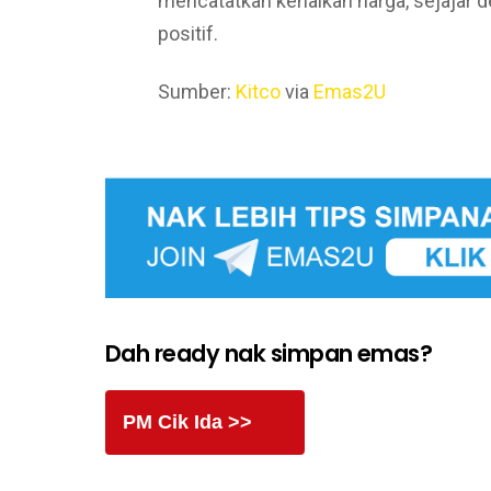
mencatatkan kenaikan harga, sejajar
positif.
Sumber:
Kitco
via
Emas2U
Dah ready nak simpan emas?
PM Cik Ida >>