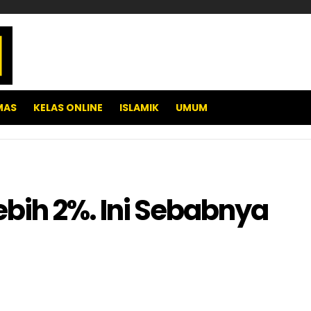
MAS
KELAS ONLINE
ISLAMIK
UMUM
bih 2%. Ini Sebabnya
pp
e