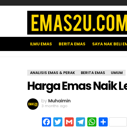
ILMU EMAS
BERITA EMAS
SAYA NAK BELI E
ANALISIS EMAS & PERAK
BERITA EMAS
UMUM
Harga Emas Naik Le
by
Muhaimin
3 months ago
Facebook
Twitter
Gmail
Telegram
WhatsA
Shar