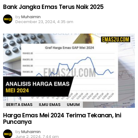
Bank Jangka Emas Terus Naik 2025
by
Muhaimin
December 23, 2024, 4:35 am
BERITA EMAS
ILMU EMAS
UMUM
Harga Emas Mei 2024 Terima Tekanan, Ini
Puncanya
by
Muhaimin
June 2, 2024, 7:44 am