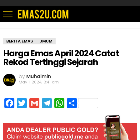
BERITA EMAS
UMUM
Harga Emas April 2024 Catat
Rekod Tertinggi Sejarah
by
Muhaimin
May 1, 2024, 8:41 am
Facebook
Twitter
Gmail
Telegram
WhatsApp
Share