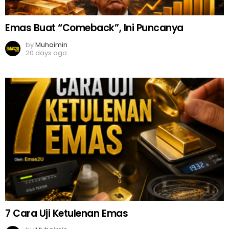
Emas Buat “Comeback”, Ini Puncanya
by
Muhaimin
20 days ago
7 Cara Uji Ketulenan Emas