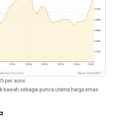
35 per auns
 di bawah sebagai punca utama harga emas
a