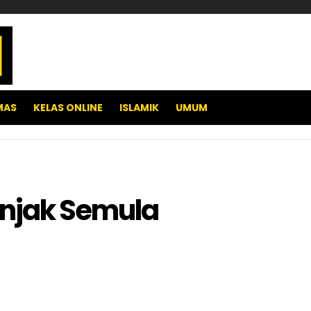
MAS
KELAS ONLINE
ISLAMIK
UMUM
onjak Semula
pp
e