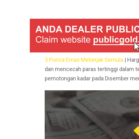
3 Punca Emas Melonjak Semula
| Harg
dan mencecah paras tertinggi dalam 
pemotongan kadar pada Disember me