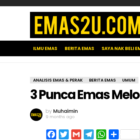
ILMU EMAS
BERITA EMAS
SAYA NAK BELI E
ANALISIS EMAS & PERAK
BERITA EMAS
UMUM
3 Punca Emas Mel
by
Muhaimin
9 months ago
Facebook
Twitter
Gmail
Telegram
WhatsA
Shar