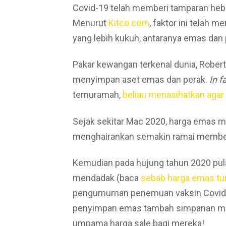
Covid-19 telah memberi tamparan heb
Menurut
Kitco.com
, faktor ini telah 
yang lebih kukuh, antaranya emas dan 
Pakar kewangan terkenal dunia, Robert
menyimpan aset emas dan perak.
In f
temuramah,
beliau menasihatkan agar
Sejak sekitar Mac 2020, harga emas mu
menghairankan semakin ramai membeli
Kemudian pada hujung tahun 2020 pul
mendadak (baca
sebab harga emas tur
pengumuman penemuan vaksin Covid-19
penyimpan emas tambah simpanan mer
umpama harga sale bagi mereka!