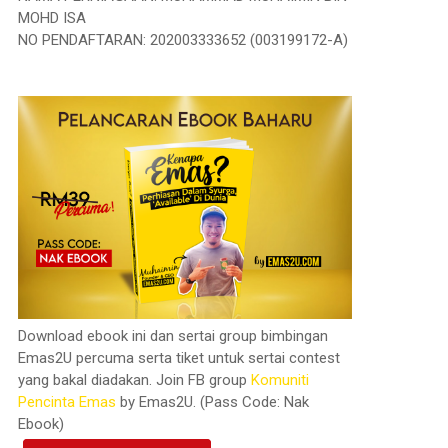
MOHD ISA
NO PENDAFTARAN: 202003333652 (003199172-A)
Download ebook ini dan sertai group bimbingan
Emas2U percuma serta tiket untuk sertai contest
yang bakal diadakan. Join FB group
Komuniti
Pencinta Emas
by Emas2U. (Pass Code: Nak
Ebook)