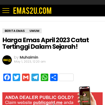
BERITA EMAS
UMUM
Harga Emas April 2023 Catat
Tertinggi Dalam Sejarah!
by
Muhaimin
May 1, 2023, 12:20 am
Facebook
Twitter
Gmail
Telegram
WhatsApp
Share