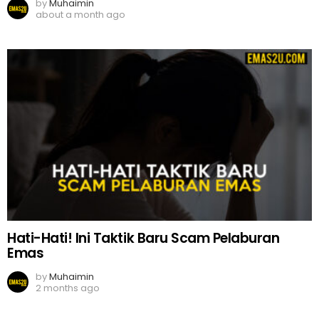
by
Muhaimin
about a month ago
Hati-Hati! Ini Taktik Baru Scam Pelaburan
Emas
by
Muhaimin
2 months ago