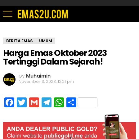
BERITA EMAS
UMUM
Harga Emas Oktober 2023
Tertinggi Dalam Sejarah!
by
Muhaimin
November 3, 2023, 12:21 pm
Facebook
Twitter
Gmail
Telegram
WhatsApp
Share