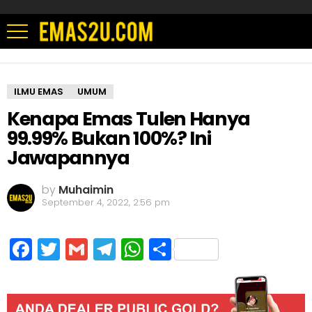
ILMU EMAS
UMUM
Kenapa Emas Tulen Hanya
99.99% Bukan 100%? Ini
Jawapannya
by
Muhaimin
September 4, 2022, 2:56 pm
Facebook
Twitter
Gmail
Telegram
WhatsApp
Share