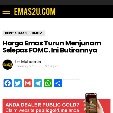
BERITA EMAS
UMUM
Harga Emas Turun Menjunam
Selepas FOMC. Ini Butirannya
by
Muhaimin
January 27, 2022, 12:48 pm
Facebook
Twitter
Gmail
Telegram
WhatsApp
Share