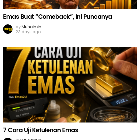
Emas Buat “Comeback”, Ini Puncanya
by
Muhaimin
23 days ago
7 Cara Uji Ketulenan Emas