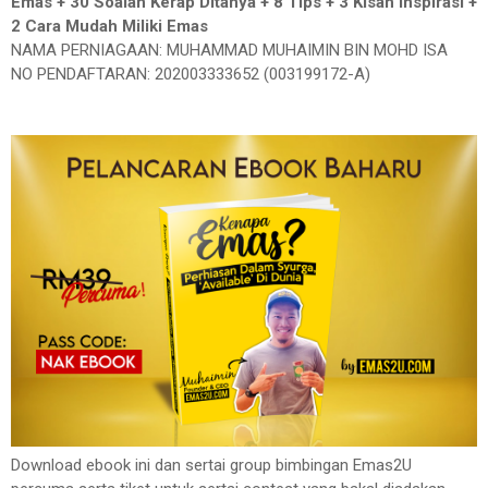
Emas + 30 Soalan Kerap Ditanya + 8 Tips + 3 Kisah Inspirasi +
2 Cara Mudah Miliki Emas
NAMA PERNIAGAAN: MUHAMMAD MUHAIMIN BIN MOHD ISA
NO PENDAFTARAN: 202003333652 (003199172-A)
Download ebook ini dan sertai group bimbingan Emas2U