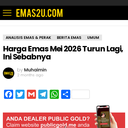
ANALISIS EMAS & PERAK
BERITA EMAS
UMUM
Harga Emas Mei 2026 Turun Lagi,
Ini Sebabnya
by
Muhaimin
2 months ago
Facebook
Twitter
Gmail
Telegram
WhatsApp
Share