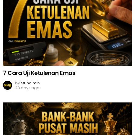
7 Cara Uji Ketulenan Emas
by
Muhaimin
28 days ago