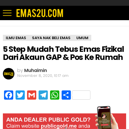
ILMU EMAS
SAYA NAK BELI EMAS
UMUM
5 Step Mudah Tebus Emas Fizikal
Dari Akaun GAP & Pos Ke Rumah
by
Muhaimin
November 8, 2020, 10:17 am
Facebook
Twitter
Gmail
Telegram
WhatsApp
Share