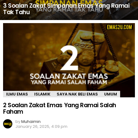
3 Soalan Zakat Simpanan Emas Yang Ramai
Tak Tahu
MORE
STORIES
ILMU EMAS
ISLAMIK
SAYA NAK BELI EMAS
UMUM
2 Soalan Zakat Emas Yang Ramai Salah
Faham
by
Muhaimin
January 26, 2025, 4:09 pm