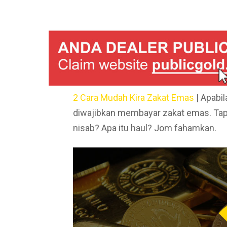
2 Cara Mudah Kira Zakat Emas
| Apabi
diwajibkan membayar zakat emas. Tapi
nisab? Apa itu haul? Jom fahamkan.