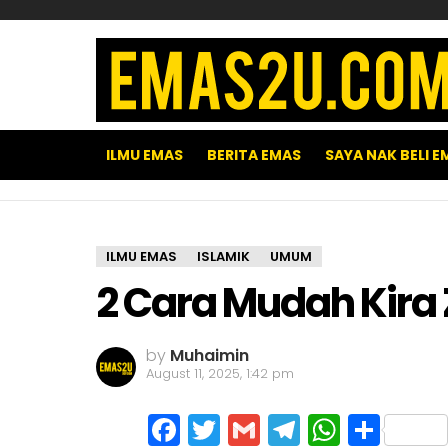
ILMU EMAS
BERITA EMAS
SAYA NAK BELI E
ILMU EMAS
ISLAMIK
UMUM
2 Cara Mudah Kira
by
Muhaimin
August 11, 2025, 1:42 pm
Facebook
Twitter
Gmail
Telegram
WhatsA
Shar