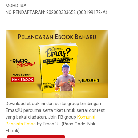
MOHD ISA
NO PENDAFTARAN: 202003333652 (003199172-A)
Download ebook ini dan sertai group bimbingan
Emas2U percuma serta tiket untuk sertai contest
yang bakal diadakan. Join FB group
Komuniti
Pencinta Emas
by Emas2U. (Pass Code: Nak
Ebook)