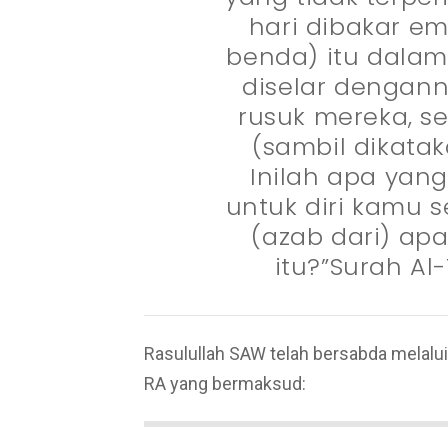
hari dibakar e
benda) itu dalam
diselar dengann
rusuk mereka, s
(sambil dikata
Inilah apa yan
untuk diri kamu se
(azab dari) ap
itu?”Surah Al
Rasulullah SAW telah bersabda melalui
RA yang bermaksud: