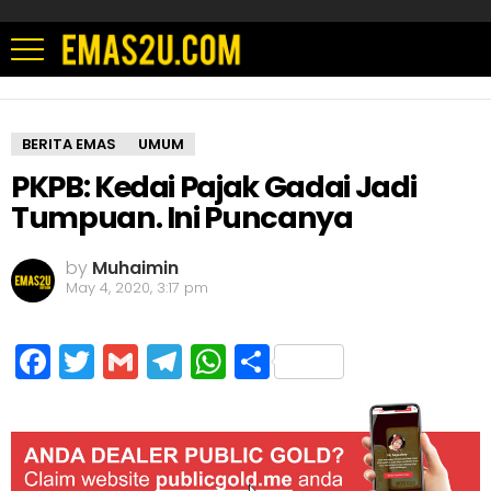
BERITA EMAS
UMUM
PKPB: Kedai Pajak Gadai Jadi
Tumpuan. Ini Puncanya
by
Muhaimin
May 4, 2020, 3:17 pm
Facebook
Twitter
Gmail
Telegram
WhatsApp
Share