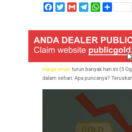
Facebook
Twitter
Gmail
Telegram
WhatsA
Shar
Harga emas
turun banyak hari ini (5 
dalam sehari. Apa puncanya? Terusk