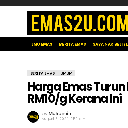
ILMU EMAS
BERITA EMAS
SAYA NAK BELI E
BERITA EMAS
UMUM
Harga Emas Turun 
RM10/g Kerana Ini
by
Muhaimin
August 5, 2024, 2:53 pm