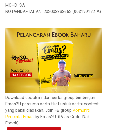
MOHD ISA
NO PENDAFTARAN: 202003333652 (003199172-A)
Download ebook ini dan sertai group bimbingan
Emas2U percuma serta tiket untuk sertai contest
yang bakal diadakan. Join FB group
Komuniti
Pencinta Emas
by Emas2U. (Pass Code: Nak
Ebook)