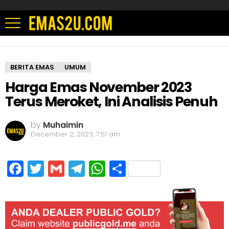
BERITA EMAS
UMUM
Harga Emas November 2023
Terus Meroket, Ini Analisis Penuh
by
Muhaimin
December 2, 2023, 7:51 am
Facebook
Twitter
Gmail
Telegram
WhatsApp
Share