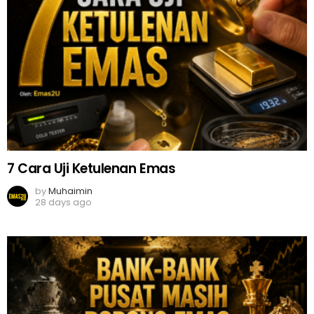
7 Cara Uji Ketulenan Emas
by
Muhaimin
28 days ago