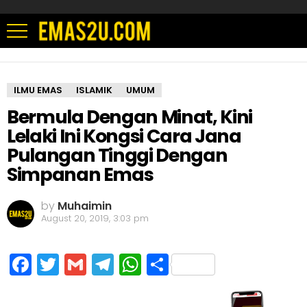
ILMU EMAS
ISLAMIK
UMUM
Bermula Dengan Minat, Kini
Lelaki Ini Kongsi Cara Jana
Pulangan Tinggi Dengan
Simpanan Emas
by
Muhaimin
August 20, 2019, 3:03 pm
Facebook
Twitter
Gmail
Telegram
WhatsApp
Share