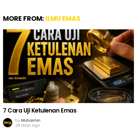
MORE FROM:
ILMU EMAS
7 Cara Uji Ketulenan Emas
by
Muhaimin
28 days ago