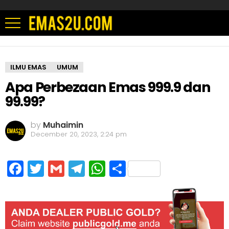
ILMU EMAS
UMUM
Apa Perbezaan Emas 999.9 dan
99.99?
by
Muhaimin
December 20, 2023, 2:24 pm
Facebook
Twitter
Gmail
Telegram
WhatsApp
Share