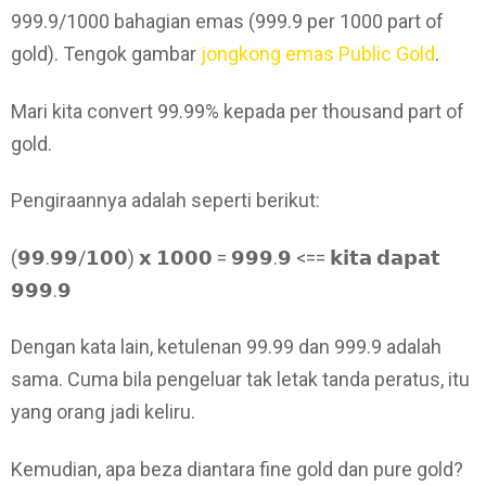
999.9/1000 bahagian emas (999.9 per 1000 part of
gold). Tengok gambar
jongkong emas Public Gold
.
Mari kita convert 99.99% kepada per thousand part of
gold.
Pengiraannya adalah seperti berikut:
(𝟵𝟵.𝟵𝟵/𝟭𝟬𝟬) 𝘅 𝟭𝟬𝟬𝟬 = 𝟵𝟵𝟵.𝟵 <== 𝗸𝗶𝘁𝗮 𝗱𝗮𝗽𝗮𝘁
𝟵𝟵𝟵.𝟵
Dengan kata lain, ketulenan 99.99 dan 999.9 adalah
sama. Cuma bila pengeluar tak letak tanda peratus, itu
yang orang jadi keliru.
Kemudian, apa beza diantara fine gold dan pure gold?