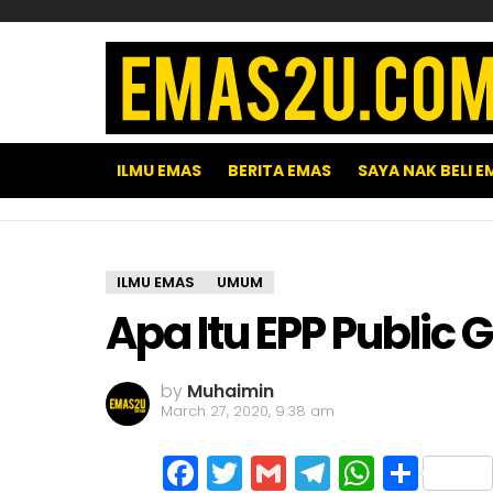
ILMU EMAS
BERITA EMAS
SAYA NAK BELI E
ILMU EMAS
UMUM
Apa Itu EPP Public 
by
Muhaimin
March 27, 2020, 9:38 am
Facebook
Twitter
Gmail
Telegram
WhatsA
Shar