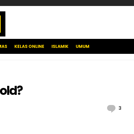
MAS
KELAS ONLINE
ISLAMIK
UMUM
Gold?
Com
3
pp
e