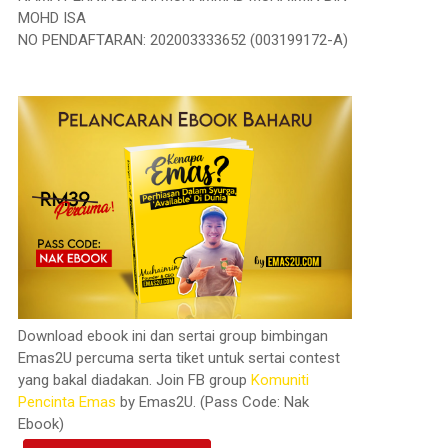
MOHD ISA
NO PENDAFTARAN: 202003333652 (003199172-A)
Download ebook ini dan sertai group bimbingan
Emas2U percuma serta tiket untuk sertai contest
yang bakal diadakan. Join FB group
Komuniti
Pencinta Emas
by Emas2U. (Pass Code: Nak
Ebook)