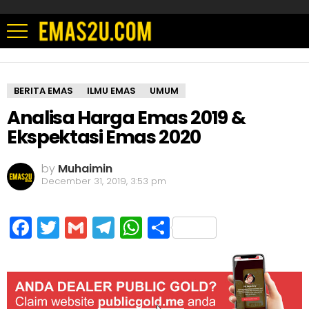
BERITA EMAS
ILMU EMAS
UMUM
Analisa Harga Emas 2019 &
Ekspektasi Emas 2020
by
Muhaimin
December 31, 2019, 3:53 pm
Facebook
Twitter
Gmail
Telegram
WhatsApp
Share