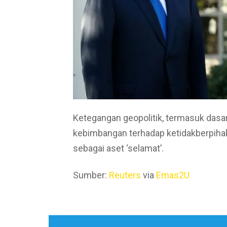
Ketegangan geopolitik, termasuk dasa
kebimbangan terhadap ketidakberpiha
sebagai aset ‘selamat’.
Sumber:
Reuters
via
Emas2U