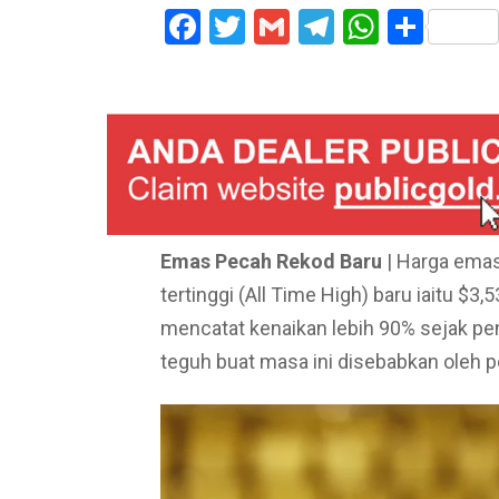
Facebook
Twitter
Gmail
Telegram
WhatsA
Shar
Emas Pecah Rekod Baru
| Harga emas
tertinggi (All Time High) baru iaitu $
mencatat kenaikan lebih 90% sejak pe
teguh buat masa ini disebabkan oleh pe