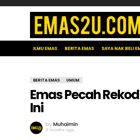
ILMU EMAS
BERITA EMAS
SAYA NAK BELI E
BERITA EMAS
UMUM
Emas Pecah Rekod 
Ini
by
Muhaimin
11 months ago