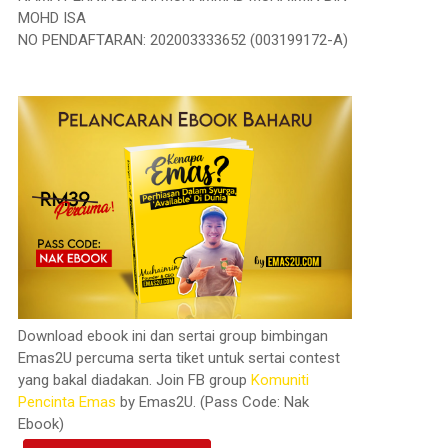
MOHD ISA
NO PENDAFTARAN: 202003333652 (003199172-A)
Download ebook ini dan sertai group bimbingan
Emas2U percuma serta tiket untuk sertai contest
yang bakal diadakan. Join FB group
Komuniti
Pencinta Emas
by Emas2U. (Pass Code: Nak
Ebook)