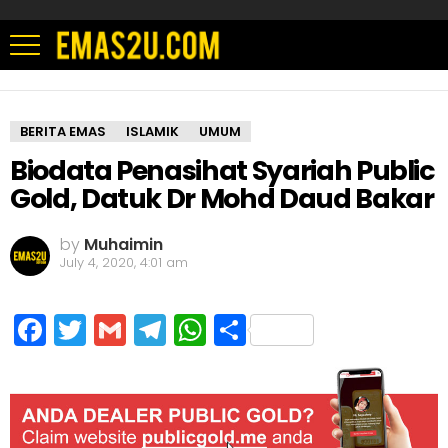
BERITA EMAS
ISLAMIK
UMUM
Biodata Penasihat Syariah Public
Gold, Datuk Dr Mohd Daud Bakar
by
Muhaimin
July 4, 2020, 4:01 am
Facebook
Twitter
Gmail
Telegram
WhatsApp
Share