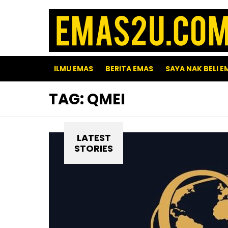
ILMU EMAS
BERITA EMAS
SAYA NAK BELI E
TAG:
QMEI
LATEST
STORIES