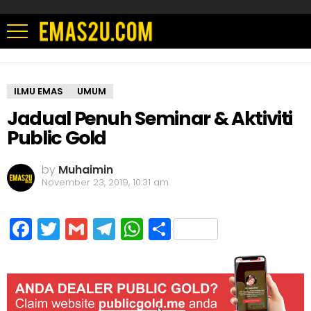
ILMU EMAS
UMUM
Jadual Penuh Seminar & Aktiviti
Public Gold
by
Muhaimin
November 23, 2019, 10:31 am
Facebook
Twitter
Gmail
Telegram
WhatsApp
Share