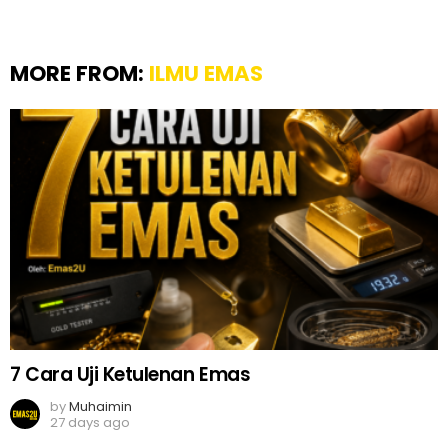
MORE FROM:
ILMU EMAS
7 Cara Uji Ketulenan Emas
by
Muhaimin
27 days ago