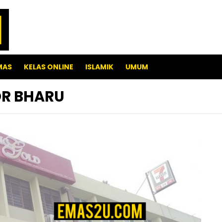
MAS
KELAS ONLINE
ISLAMIK
UMUM
OR BHARU