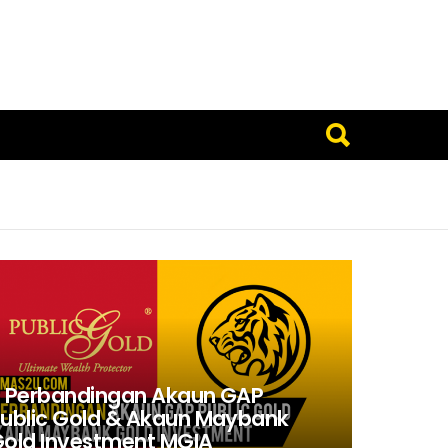
 Perbandingan Akaun GAP
ublic Gold & Akaun Maybank
old Investment MGIA