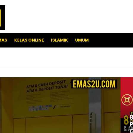
MAS
KELAS ONLINE
ISLAMIK
UMUM
8
P
G