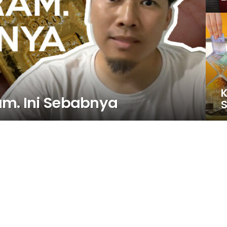
K
am. Ini Sebabnya
S