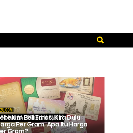
ebelum Beli Emas, Kira Dulu
arga Per Gram. Apa Itu Harga
er Gram?