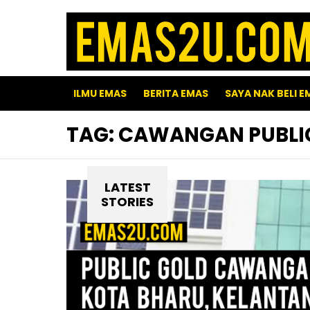
ILMU EMAS
BERITA EMAS
SAYA NAK BELI E
TAG:
CAWANGAN PUBLI
LATEST
STORIES