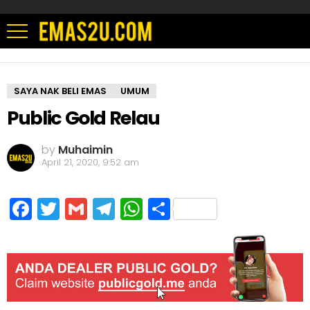
SAYA NAK BELI EMAS
UMUM
Public Gold Relau
by
Muhaimin
April 21, 2020, 9:52 am
Facebook
Twitter
Gmail
Telegram
WhatsApp
Share